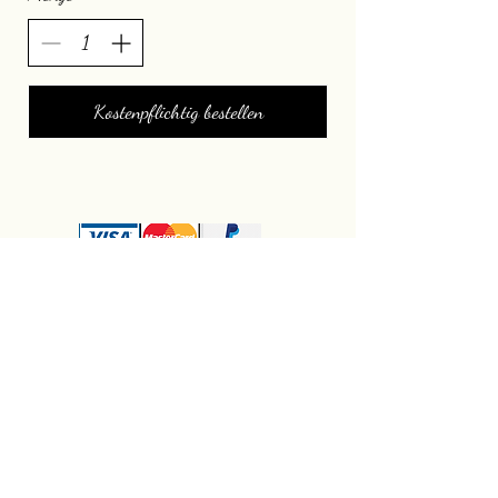
Kostenpflichtig bestellen
Jabona Naturseifen - Inhaberin Birgit Redl
seifen@jabona.at
0676 4901426