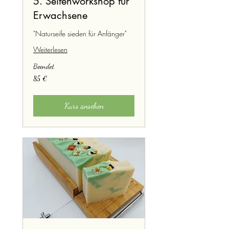
5. Seifenworkshop für
Erwachsene
"Naturseife sieden für Anfänger"
Weiterlesen
Beendet
85
85 €
Euro
Kurs ansehen