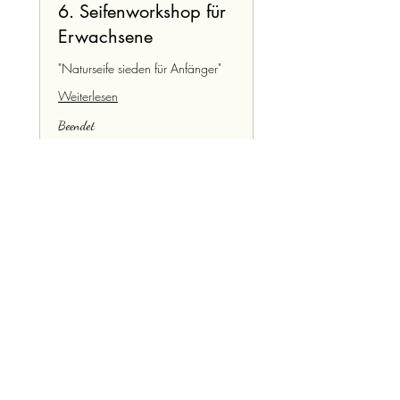
6. Seifenworkshop für
Erwachsene
"Naturseife sieden für Anfänger"
Weiterlesen
Beendet
85
85 €
Euro
Kurs ansehen