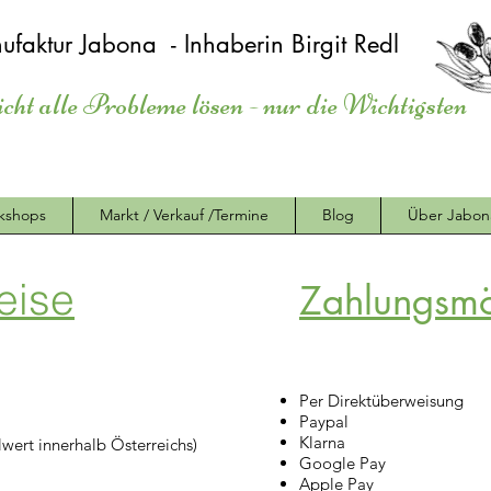
ufaktur Jabona - Inhaberin Birgit Redl
icht alle Probleme lösen - nur die Wichtigsten
kshops
Markt / Verkauf /Termine
Blog
Über Jabon
eise
Zahlungsmö
Per Direktüberweisung
Paypal
Klarna
wert innerhalb Österreichs)
Google Pay
Apple Pay