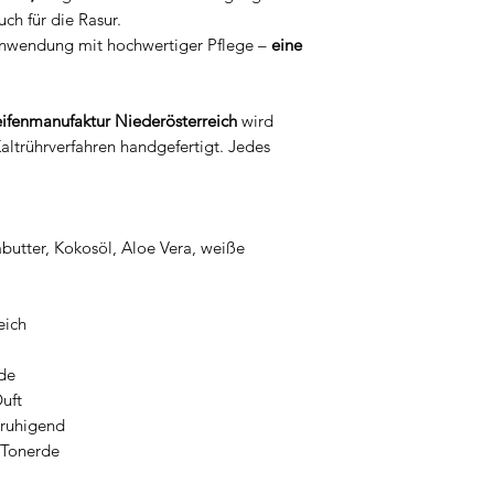
ch für die Rasur.
nwendung mit hochwertiger Pflege –
eine
ifenmanufaktur Niederösterreich
wird
trührverfahren handgefertigt. Jedes
utter, Kokosöl, Aloe Vera, weiße
eich
nde
Duft
eruhigend
 Tonerde