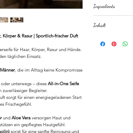
Ingredients
Händewaschen & Ra
1️⃣ Über Haare & Ko
Ingredients:
2️⃣ Kurz einwirken l
Inhalt
Helianthus Annuus S
arbeiten
Oil, Butyrospermum 
3️⃣ Gründlich ausspü
Körper & Rasur | Sportlich-frischer Duft
100 gr Frischegewic
Seed Oil, Parfum, C
Extra-Tipp: Bei hart
Kaolin, Limonene, L
testen (Apfelessig)
erseife für Haar, Körper, Rasur und Hände.
Oil/Extract, Tetrame
 den täglichen Einsatz.
Acetyloctahydronaph
Juice, Cedrus Atlant
r Männer
, die im Alltag keine Kompromisse
Pinene, Lavandula Oi
Acetylcedrene, Benz
 oder unterwegs – diese
All-in-One Seife
CI 77288, Tin Oxide
Potassium Sorbate
n zuverlässiger Begleiter.
Duft sorgt für einen energiegeladenen Start
es Frischegefühl.
r
und
Aloe Vera
versorgen Haut und
stützen ein gepflegtes Hautgefühl.
olin)
sorgt für eine sanfte Reinigung und