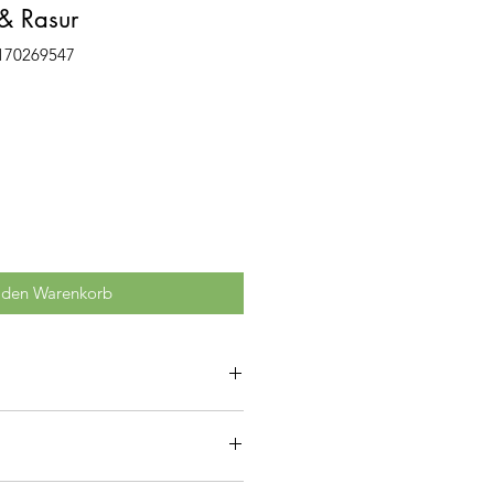
& Rasur
4170269547
 den Warenkorb
 tierische Inhaltsstoffe