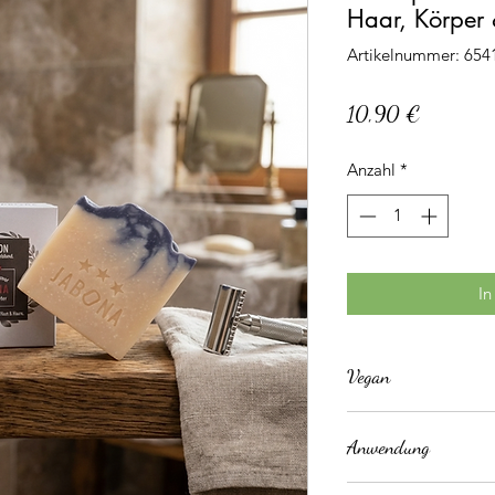
Haar, Körper 
Artikelnummer: 65
Preis
10,90 €
Anzahl
*
In
Vegan
Diese Seife wird ohne
Anwendung
produziert!
Haut & Haarpflege