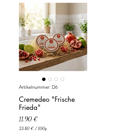
Artikelnummer: D6
Cremedeo "Frische
Frieda"
Preis
11,90 €
23,80 €
/
100g
23,80 €