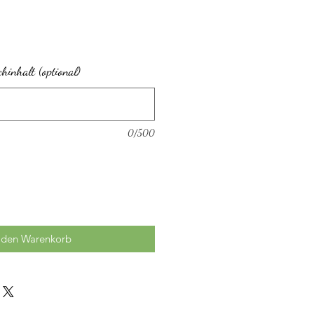
inhalt (optional)
0/500
 den Warenkorb