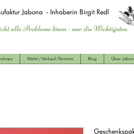
ufaktur Jabona - Inhaberin Birgit Redl
icht alle Probleme lösen - nur die Wichtigsten
kshops
Markt / Verkauf /Termine
Blog
Über Jabon
Geschenkspak