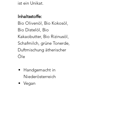
ist ein Unikat.
Inhaltsstoffe:
Bio Olivenöl, Bio Kokosöl,
Bio Distelöl, Bio
Kakaobutter, Bio Rizinusöl,
Schafmilch, grüne Tonerde,
Duftmischung ätherischer
Öle
Handgemacht in
Niederösterreich
Vegan
Für Haar, Körper, Rasur
& Hände
Holzig-frischer Duft mit
Zeder, Orange &
Rosmarin
Mit grüner Tonerde –
sanft reinigend