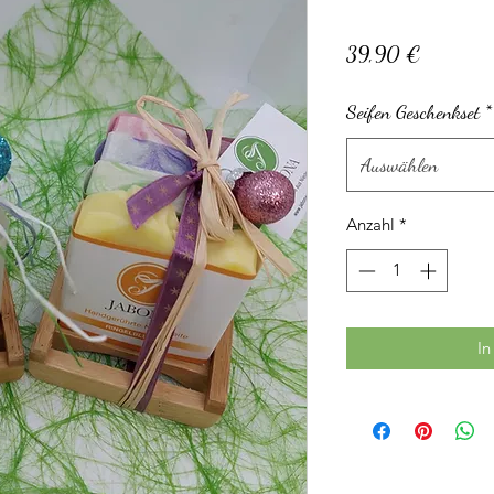
Preis
39,90 €
Seifen Geschenkset
*
Auswählen
Anzahl
*
In