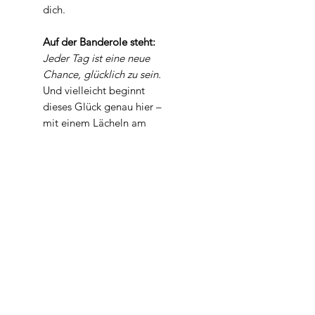
dich.
Auf der Banderole steht:
Jeder Tag ist eine neue
Chance, glücklich zu sein.
Und vielleicht beginnt
dieses Glück genau hier –
mit einem Lächeln am
Waschbecken.
Hand- und Körperseife.
Vegan.
Für die
Produktbeschreibung siehe
Granada
Gewicht
Mindestens 100 gr