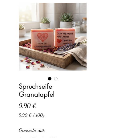
Spruchseife
Granatapfel
Preis
9,90 €
9,90 €
/
100g
9,90 €
pro
Granada mit
100